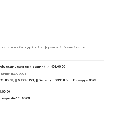
я у аналогов. За подробной информацией обращайтесь к
функциональный задний Ф-401.00.00
вание тракторов
80/82, || МТЗ-1221, || Беларус 3022 ДВ , || Беларус 3022
.00.00
онарь Ф-401.00.00