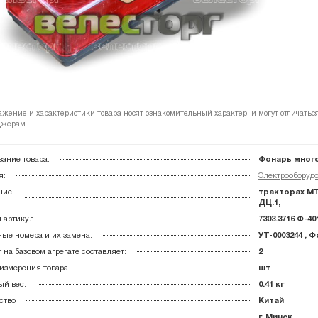
ажение и характеристики товара носят ознакомительный характер, и могут отличатьс
жерам.
ание товара:
Фонарь много
я:
Электрооборудо
ние:
тракторах МТЗ-
ДЦ.1,
 артикул:
7303.3716 Ф-401
ые номера и их замена:
УТ-0003244 , Ф
 на базовом агрегате составляет:
2
измерения товара
шт
й вес:
0.41 кг
ство
Китай
г. Минск