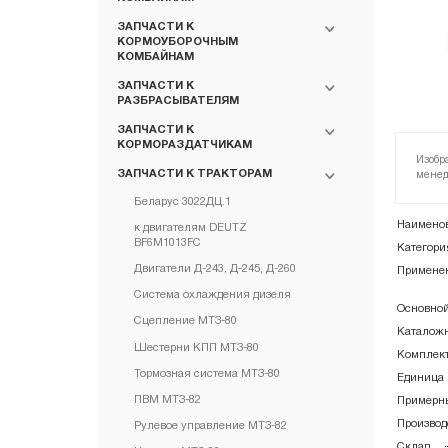
ЗАПЧАСТИ К
КОРМОУБОРОЧНЫМ
КОМБАЙНАМ
ЗАПЧАСТИ К
РАЗБРАСЫВАТЕЛЯМ
ЗАПЧАСТИ К
КОРМОРАЗДАТЧИКАМ
Изобр
ЗАПЧАСТИ К ТРАКТОРАМ
менед
Беларус 3022ДЦ.1
Наименов
к двигателям DEUTZ
BF6M1013FC
Категори
Двигатели Д-243, Д-245, Д-260
Примене
Система охлаждения дизеля
Основной
Сцепление МТЗ-80
Каталожн
Шестерни КПП МТЗ-80
Комплект
Тормозная система МТЗ-80
Единица 
ПВМ МТЗ-82
Примерны
Производ
Рулевое управление МТЗ-82
Склад