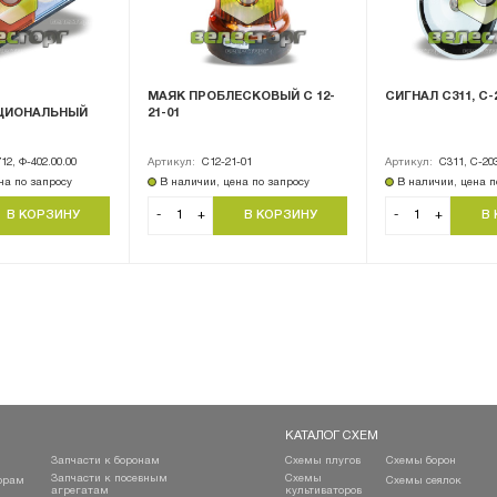
МАЯК ПРОБЛЕСКОВЫЙ С 12-
СИГНАЛ С311, С-2
ЦИОНАЛЬНЫЙ
21-01
712, Ф-402.00.00
Артикул:
С12-21-01
Артикул:
С311, С-20
на по запросу
В наличии, цена по запросу
В наличии, цена п
-
+
-
+
КАТАЛОГ СХЕМ
Запчасти к боронам
Схемы плугов
Схемы борон
Запчасти к посевным
Схемы
орам
Схемы сеялок
агрегатам
культиваторов