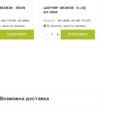
Х32Х38 - 30Х30)
ШАРНИР (8Х32Х38 - D=55)
АН-400Ф
.040.115.503, АЛ-400Ф
Артикул:
АН-400Ф, АК.040.115.474
, цена по запросу
В наличии, цена по запросу
-
+
Возможна доставка