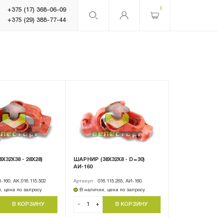
0
+375 (17) 368-06-09
+375 (29) 388-77-44
Х32Х38 - 28X28)
ШАРНИР (38Х32Х8 - D=30)
АИ-160
-160, АК.016.115.502
Артикул:
016.115.265, АИ-160
, цена по запросу
В наличии, цена по запросу
-
+