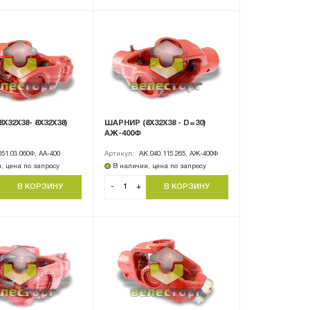
Х32Х38- 8Х32Х38)
ШАРНИР (8Х32Х38 - D=30)
АЖ-400Ф
51.03.060Ф, АА-400
Артикул:
АК.040.115.265, АЖ-400Ф
, цена по запросу
В наличии, цена по запросу
-
+