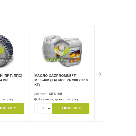
 (ПРТ, ППО)
МАСЛО GAZPROMNEFT
МАСЛО GAZPROMN
14 PR
МГЕ-46В (КАНИСТРА 20Л / 17.9
DIESEL EXTRA 10W-4
КГ)
(КАНИСТРА 20Л / 18.
Артикул:
МГЕ-46В
Артикул:
Diesel Extra 10
о запросу
В наличии, цена по запросу
В наличии, цена по за
-
+
-
+