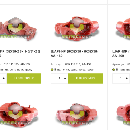
 (32Х38-Z8 - 1-3/8"-Z6)
ШАРНИР (8Х32Х38 - 8Х32Х38)
ШАРНИР (8
0
АА-160
АА-400
л:
016.115.113, АК-160
Артикул:
016.115.115, АА-160
Артикул:
Н0
личии, цена по запросу
В наличии, цена по запросу
В наличии
+
-
+
-
+