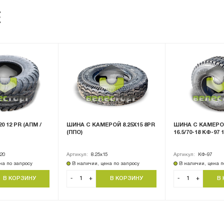
Е
0 12 PR (АПМ /
ШИНА С КАМЕРОЙ 8.25Х15 8PR
ШИНА С КАМЕРОЙ
(ППО)
16.5/70-18 КФ-97 
-20
Артикул:
8.25х15
Артикул:
КФ-97
на по запросу
В наличии, цена по запросу
В наличии, цена п
-
+
-
+