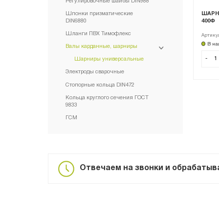
Регулировочные шайбы DIN988
Шпонки призматические
ШАРНИ
DIN6880
400Ф
Шланги ПВХ Тимофлекс
Артику
В на
Валы карданные, шарниры
-
Шарниры универсальные
Электроды сварочные
Стопорные кольца DIN472
Кольца круглого сечения ГОСТ
9833
ГСМ
Отвечаем на звонки и обрабатывае