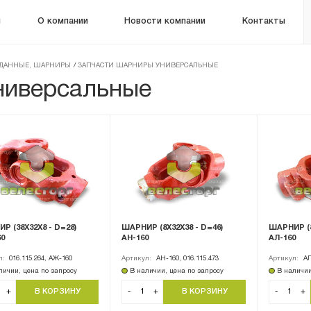
м
О компании
Новости компании
Контакты
РДАННЫЕ, ШАРНИРЫ
/
ЗАПЧАСТИ ШАРНИРЫ УНИВЕРСАЛЬНЫЕ
ниверсальные
Р (38Х32Х8 - D=28)
ШАРНИР (8Х32Х38 - D=46)
ШАРНИР (8
0
АН-160
АЛ-160
л:
016.115.264, АЖ-160
Артикул:
АН-160, 016.115.473
Артикул:
АЛ
личии, цена по запросу
В наличии, цена по запросу
В наличии
+
-
+
-
+