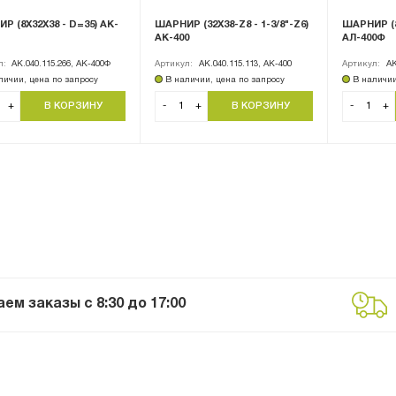
Р (8Х32Х38 - D=35) АK-
ШАРНИР (32Х38-Z8 - 1-3/8"-Z6)
ШАРНИР (8
АК-400
АЛ-400Ф
л:
АК.040.115.266, АK-400Ф
Артикул:
АК.040.115.113, АК-400
Артикул:
АК
личии, цена по запросу
В наличии, цена по запросу
В наличии
+
-
+
-
+
м заказы с 8:30 до 17:00