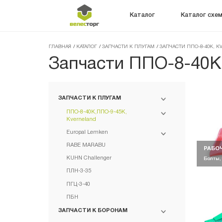
Каталог
Каталог схе
ГЛАВНАЯ
/
КАТАЛОГ
/
ЗАПЧАСТИ К ПЛУГАМ
/
ЗАПЧАСТИ ППО-8-40K, K
Запчасти ППО-8-40K,
ЗАПЧАСТИ К ПЛУГАМ
ППО-8-40K,ППО-9-45K,
Kverneland
Europal Lemken
RABE MARABU
РАБО
KUHN Challenger
Болты,
ПЛН-3-35
ПГЦ-3-40
ПБН
ЗАПЧАСТИ К БОРОНАМ