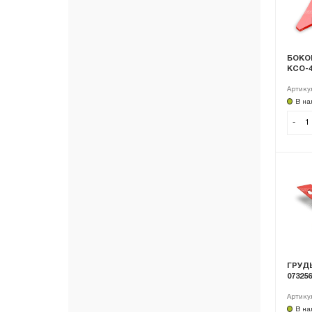
БОКОВ
КСО-40
Артику
В на
-
ГРУД
073256
Артику
В на