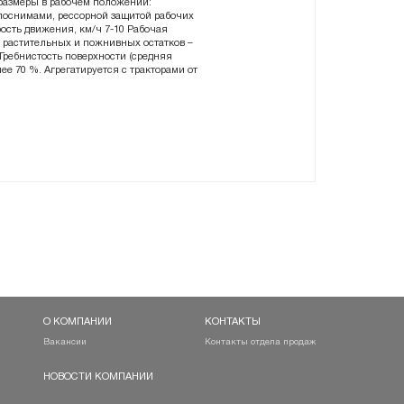
 размеры в рабочем положении:
глоснимами, рессорной защитой рабочих
рость движения, км/ч 7-10 Рабочая
лки растительных и пожнивных остатков –
Гребнистость поверхности (средняя
нее 70 %. Агрегатируется с тракторами от
О КОМПАНИИ
КОНТАКТЫ
Вакансии
Контакты отдела продаж
НОВОСТИ КОМПАНИИ