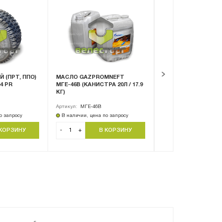
 (ПРТ, ППО)
МАСЛО GAZPROMNEFT
МАСЛО GAZPROMN
14 PR
МГЕ-46В (КАНИСТРА 20Л / 17.9
DIESEL EXTRA 10W-4
КГ)
(КАНИСТРА 20Л / 18.
Артикул:
МГЕ-46В
Артикул:
Diesel Extra 10
о запросу
В наличии, цена по запросу
В наличии, цена по за
-
+
-
+