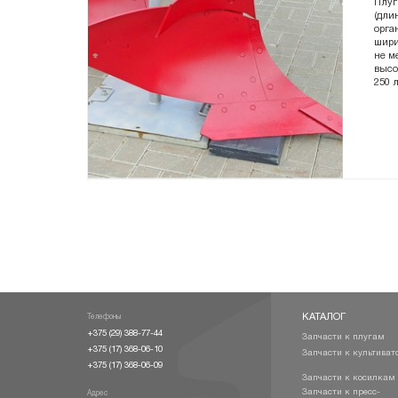
Плуг
(дли
орга
шири
не м
высо
250 
КАТАЛОГ
Телефоны
+375 (29) 388-77-44
Запчасти к плугам
+375 (17) 368-06-10
Запчасти к культиват
+375 (17) 368-06-09
Запчасти к косилкам
Запчасти к пресс-
Адрес