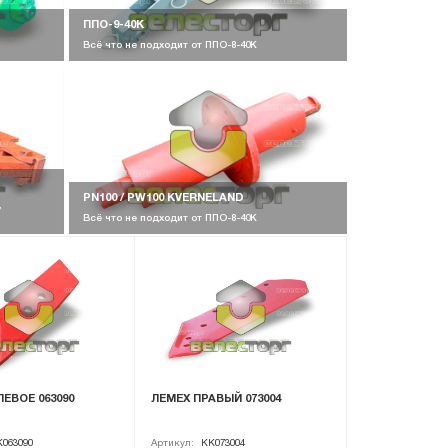
ППО-9-40К
Всё что не подходит от ППО-8-40К
PN100 / PW100 KVERNELAND
,
Всё что не подходит от ППО-8-40К
ЕВОЕ 063090
ЛЕМЕХ ПРАВЫЙ 073004
063090
Артикул:
KK073004