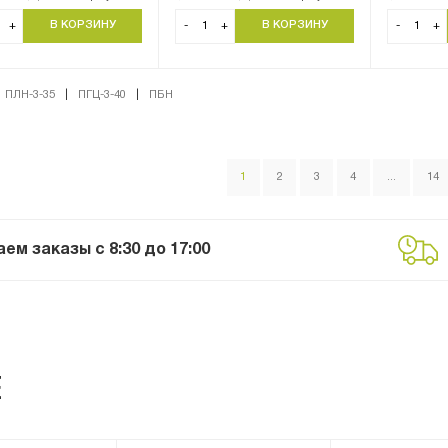
+
-
+
-
+
ПЛН-3-35
|
ПГЦ-3-40
|
ПБН
1
2
3
4
...
14
м заказы с 8:30 до 17:00
Е