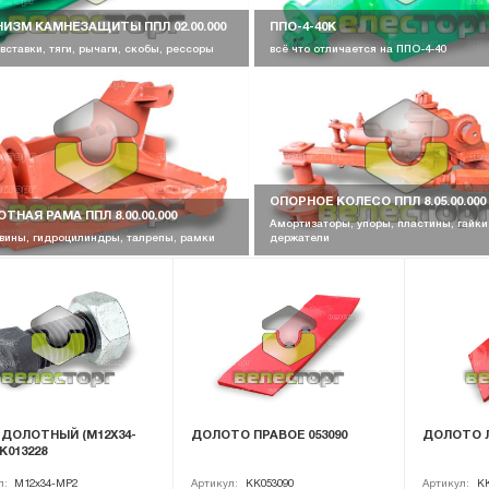
ИЗМ КАМНЕЗАЩИТЫ ППЛ 02.00.000
ППО-4-40К
 вставки, тяги, рычаги, скобы, рессоры
всё что отличается на ППО-4-40
ОПОРНОЕ КОЛЕСО ППЛ 8.05.00.000
ТНАЯ РАМА ППЛ 8.00.00.000
Амортизаторы, упоры, пластины, гайки
вины, гидроцилиндры, талрепы, рамки
держатели
 ДОЛОТНЫЙ (M12X34-
ДОЛОТО ПРАВОЕ 053090
ДОЛОТО Л
KK013228
л:
M12x34-MP2
Артикул:
KK053090
Артикул:
KK