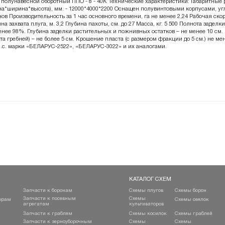
 полунавесной оборотный ППО - 8 - 40К Технические характеристики: Габаритные
на*ширина*высота), мм. - 12000*4000*2200 Оснащен полувинтовыми корпусами, у
нов Производительность за 1 час основного времени, га не менее 2,24 Рабочая ско
на захвата плуга, м. 3,2 Глубина пахоты, см. до 27 Масса, кг. 5 500 Полнота заде
енее 98%. Глубина заделки растительных и пожнивных остатков – не менее 10 см. 
та гребней) – не более 5 см. Крошение пласта (с размером фракции до 5 см.) не ме
л.с. марки «БЕЛАРУС-2522», «БЕЛАРУС-3022» и их аналогами.
КАТАЛОГ СХЕМ
Запчасти к боронам
Схемы плугов
Схемы борон
Запчасти к посевным
Схемы
орам
Схемы сеялок
агрегатам
культиваторов
Запчасти к граблям
Схемы косилок
Схемы граблей
Запчасти к зерноуборочным
Схемы
Схемы