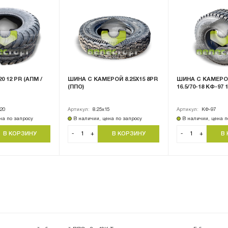
0 12 PR (АПМ /
ШИНА С КАМЕРОЙ 8.25Х15 8PR
ШИНА С КАМЕРОЙ
(ППО)
16.5/70-18 КФ-97 
-20
Артикул:
8.25х15
Артикул:
КФ-97
на по запросу
В наличии, цена по запросу
В наличии, цена п
-
+
-
+