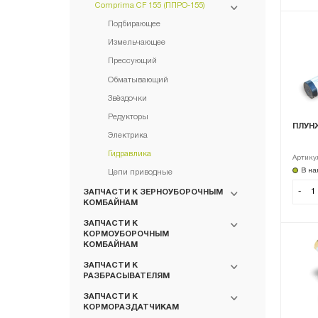
Comprima CF 155 (ППРО-155)
Подбирающее
Измельчающее
Прессующий
Обматывающий
Звёздочки
Редукторы
ПЛУН
Электрика
Гидравлика
Артику
В на
Цепи приводные
-
ЗАПЧАСТИ К ЗЕРНОУБОРОЧНЫМ
КОМБАЙНАМ
ЗАПЧАСТИ К
КОРМОУБОРОЧНЫМ
КОМБАЙНАМ
ЗАПЧАСТИ К
РАЗБРАСЫВАТЕЛЯМ
ЗАПЧАСТИ К
КОРМОРАЗДАТЧИКАМ