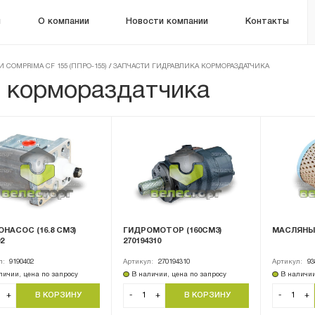
м
О компании
Новости компании
Контакты
 COMPRIMA CF 155 (ППРО-155)
/
ЗАПЧАСТИ ГИДРАВЛИКА КОРМОРАЗДАТЧИКА
а кормораздатчика
НАСОС (16.8 СМ3)
ГИДРОМОТОР (160СМ3)
МАСЛЯНЫЙ
2
270194310
л:
9190402
Артикул:
270194310
Артикул:
93
личии, цена по запросу
В наличии, цена по запросу
В наличии
+
-
+
-
+