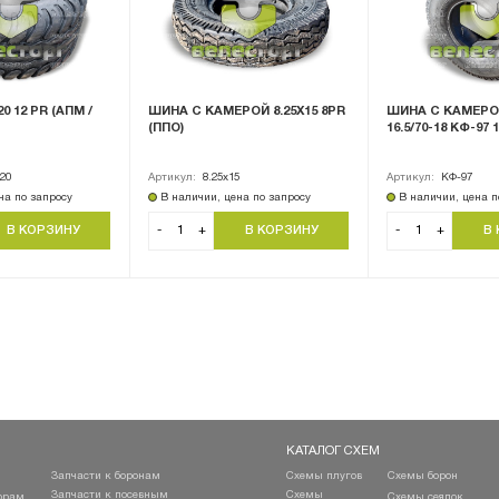
0 12 PR (АПМ /
ШИНА С КАМЕРОЙ 8.25Х15 8PR
ШИНА С КАМЕРОЙ
(ППО)
16.5/70-18 КФ-97 
-20
Артикул:
8.25х15
Артикул:
КФ-97
на по запросу
В наличии, цена по запросу
В наличии, цена п
-
+
-
+
КАТАЛОГ СХЕМ
Запчасти к боронам
Схемы плугов
Схемы борон
Запчасти к посевным
Схемы
орам
Схемы сеялок