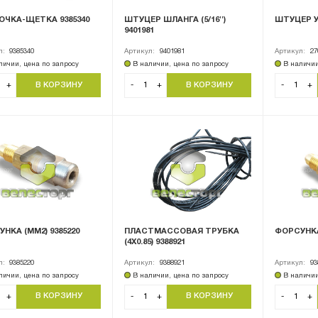
ОЧКА-ЩЕТКА 9385340
ШТУЦЕР ШЛАНГА (5/16'')
ШТУЦЕР У
9401981
л:
9385340
Артикул:
9401981
Артикул:
27
личии, цена по запросу
В наличии, цена по запросу
В наличии
+
-
+
-
+
НКА (ММ2) 9385220
ПЛАСТМАССОВАЯ ТРУБКА
ФОРСУНКА 
(4X0.85) 9388921
л:
9385220
Артикул:
9388921
Артикул:
93
личии, цена по запросу
В наличии, цена по запросу
В наличии
+
-
+
-
+