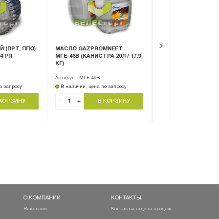
 (ПРТ, ППО)
МАСЛО GAZPROMNEFT
МАСЛО GAZPROMN
14 PR
МГЕ-46В (КАНИСТРА 20Л / 17.9
DIESEL EXTRA 10W-4
КГ)
(КАНИСТРА 20Л / 18.
Артикул:
МГЕ-46В
Артикул:
Diesel Extra 10
о запросу
В наличии, цена по запросу
В наличии, цена по за
-
+
-
+
О КОМПАНИИ
КОНТАКТЫ
Вакансии
Контакты отдела продаж