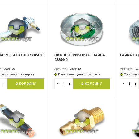
ЖЕРНЫЙ НАСОС 9385180
ЭКСЦЕНТРИКОВАЯ ШАЙБА
ГАЙКА НА
9385440
л:
9385180
Артикул:
9385440
Артикул:
93
личии, цена по запросу
В наличии, цена по запросу
В наличии
+
-
+
-
+