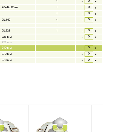
1
-
+
20x42x12мм
1
-
+
1
-
+
DL140
1
-
+
1
DL223
1
-
+
228 мм
-
+
228 мм
280 мм
-
+
270 мм
-
+
270 мм
-
+