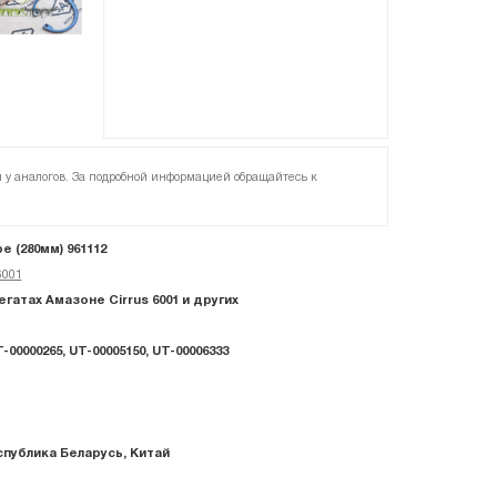
я у аналогов. За подробной информацией обращайтесь к
е (280мм) 961112
6001
гатах Амазоне Сirrus 6001 и других
T-00000265, UT-00005150, UT-00006333
спублика Беларусь, Китай