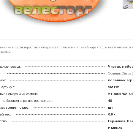
ажение и характеристики товара носят ознакомительный характер, и могут отличатьс
жерам.
ание товара:
Чистик в сбор
я:
Сошник Cirrus 
ние:
посевных агре
 артикул:
961112
ые номера и их замена:
УТ-0004762 , U
 на базовом агрегате составляет:
48
измерения товара
шт
й вес:
0.6 кг
ство
Германия, Ре
г. Минск