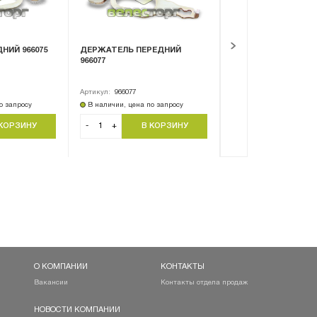
НИЙ 966075
ДЕРЖАТЕЛЬ ПЕРЕДНИЙ
ВТУЛКА КРОНШТЕЙ
966077
СОШНИКА CH095 / CH
CH090 / CH061
Артикул:
966077
Артикул:
CH095
о запросу
В наличии, цена по запросу
В наличии, цена по за
-
+
-
+
О КОМПАНИИ
КОНТАКТЫ
Вакансии
Контакты отдела продаж
НОВОСТИ КОМПАНИИ