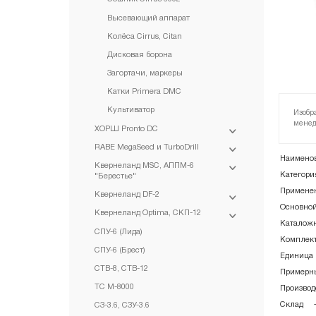
Высевающий аппарат
Колёса Cirrus, Citan
Дисковая борона
Загортачи, маркеры
Катки Primera DMC
Культиватор
Изобр
менед
ХОРШ Pronto DC
RABE MegaSeed и TurboDrill
Наименов
Квернеланд MSC, АППМ-6
Категори
"Берестье"
Примене
Квернеланд DF-2
Основной
Квернеланд Optima, СКП-12
Каталожн
СПУ-6 (Лида)
Комплект
СПУ-6 (Брест)
Единица 
CТВ-8, CТВ-12
Примерны
ТС М-8000
Производ
Склад
СЗ-3.6, СЗУ-3.6