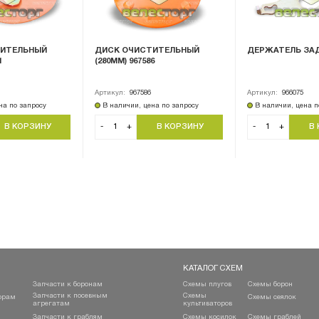
ТИТЕЛЬНЫЙ
ДИСК ОЧИСТИТЕЛЬНЫЙ
ДЕРЖАТЕЛЬ ЗАД
1
(280ММ) 967586
Артикул:
967586
Артикул:
966075
на по запросу
В наличии, цена по запросу
В наличии, цена п
-
+
-
+
КАТАЛОГ СХЕМ
Запчасти к боронам
Схемы плугов
Схемы борон
Запчасти к посевным
Схемы
орам
Схемы сеялок
агрегатам
культиваторов
Запчасти к граблям
Схемы косилок
Схемы граблей