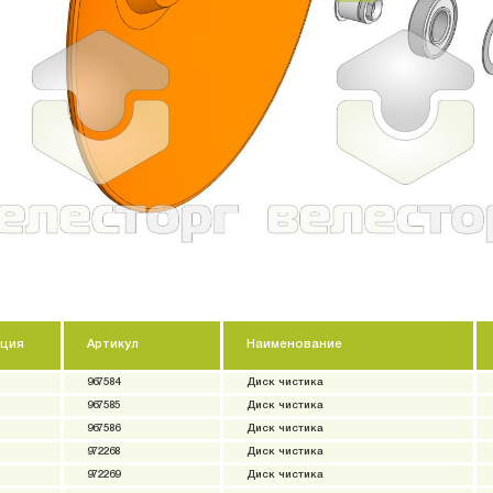
-
+
-
+
-
+
-
+
-
+
ция
Артикул
Наименование
967584
Диск чистика
967585
Диск чистика
967586
Диск чистика
972268
Диск чистика
972269
Диск чистика