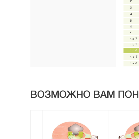
2
3
4
5
6
7
1.a-7
1.b-7
1.c-7
1.d-7
1.e-7
ВОЗМОЖНО ВАМ ПОН