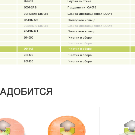
954958
Втулка чистика
6004-2RS
Подшипник СА079
30x42x0.5-DIN988
Шайба дистанционная DL044
42-DIN472
Стопорное кольцо
20x28x2.0-DIN988
Шайба дистанционная DL016
20-DIN471
Стопроное кольцо
954960
Чистик в сборе
Чистик в сборе
961112
Чистик в сборе
207429
Чистик в сборе
207430
Чистик в сборе
АДОБИТСЯ