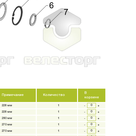
-
+
-
+
-
В
Примечание
Количество
корзине
228 мм
1
-
+
228 мм
1
-
+
280 мм
1
-
+
270 мм
1
-
+
270 мм
1
-
+