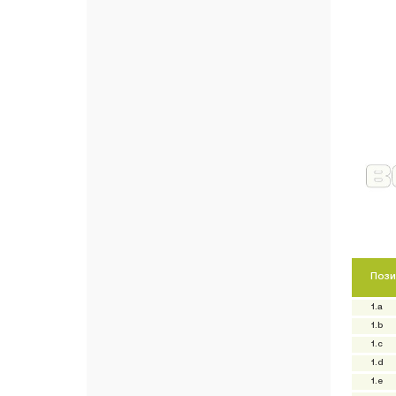
Пози
1.a
1.b
1.c
1.d
1.e