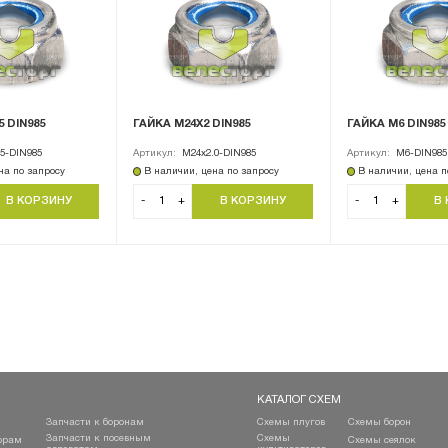
5 DIN985
ГАЙКА М24Х2 DIN985
ГАЙКА М6 DIN985
5-DIN985
Артикул:
M24х2.0-DIN985
Артикул:
M6-DIN985
на по запросу
В наличии, цена по запросу
В наличии, цена п
-
+
-
+
КАТАЛОГ СХЕМ
Запчасти к боронам
Схемы плугов
Схемы борон
Запчасти к посевным
Схемы
орам
Схемы сеялок