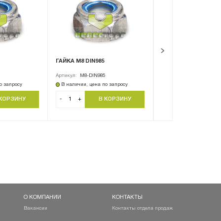
ГАЙКА М8 DIN985
ГАЙКА М10 DIN985
Артикул:
M8-DIN985
Артикул:
M10-DIN985
о запросу
В наличии, цена по запросу
В наличии, цена по за
-
+
-
+
О КОМПАНИИ
КОНТАКТЫ
Вакансии
Контакты отдела продаж