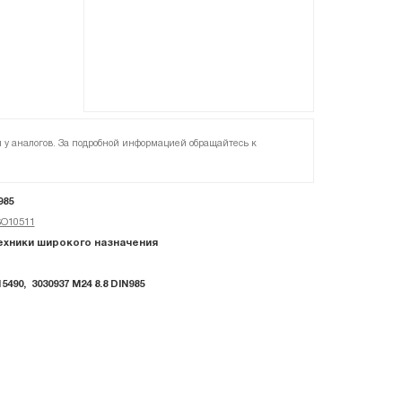
я у аналогов. За подробной информацией обращайтесь к
985
SO10511
хники широкого назначения
15490, 3030937 M24 8.8 DIN985