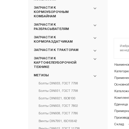
ЗАПЧАСТИ К
КОРМОУБОРОЧНЫМ
КОМБАЙНАМ
ЗАПЧАСТИ К
РАЗБРАСЫВАТЕЛЯМ
ЗАПЧАСТИ К
КОРМОРАЗДАТЧИКАМ
Изобр
ЗАПЧАСТИ К ТРАКТОРАМ
менед
ЗАПЧАСТИ К
КАРТОФЕЛЕУБОРОЧНОЙ
Наименов
ТЕХНИКЕ
Категори
МЕТИЗЫ
Примене
Болты DIN933, ГОСТ 7798
Основной
Болты DIN931, ГОСТ 7798
Каталожн
Комплект
Болты DIN6921, ISO8100
Единица 
Болты DIN603, ГОСТ 7802
Примерны
Болты DIN608, ГОСТ 7786
Производ
Винты DIN7991, ISO10642
Склад
Винты DIN912, ГОСТ 11738