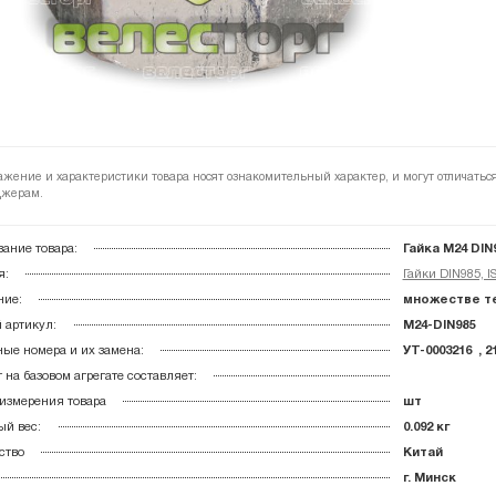
ажение и характеристики товара носят ознакомительный характер, и могут отличатьс
жерам.
ание товара:
Гайка М24 DIN
я:
Гайки DIN985, I
ние:
множестве те
 артикул:
M24-DIN985
ые номера и их замена:
УТ-0003216 , 2
 на базовом агрегате составляет:
измерения товара
шт
й вес:
0.092 кг
ство
Китай
г. Минск