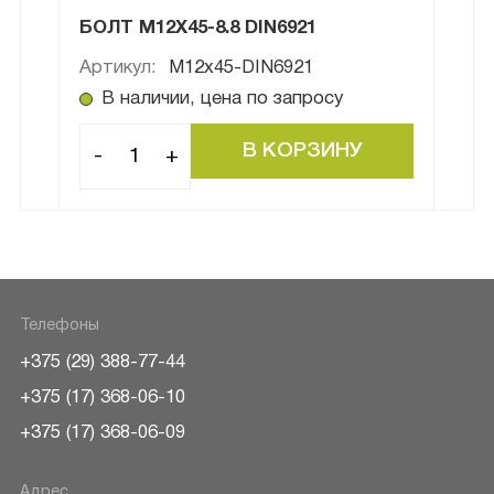
БОЛТ М12Х45-8.8 DIN6921
БОЛ
Артикул:
M12x45-DIN6921
Арти
В наличии, цена по запросу
В
-
+
-
Телефоны
+375 (29) 388-77-44
+375 (17) 368-06-10
+375 (17) 368-06-09
Адрес