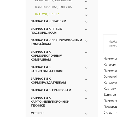
КПР-9 (KUHN) Гомсельмаш
Клас Disco 3050, КДН-2.65
КДН-210, КРН-2.1
ЗАПЧАСТИ К ГРАБЛЯМ
ЗАПЧАСТИ К ПРЕСС-
ПОДБОРЩИКАМ
ЗАПЧАСТИ К ЗЕРНОУБОРОЧНЫМ
Изобр
КОМБАЙНАМ
менед
ЗАПЧАСТИ К
КОРМОУБОРОЧНЫМ
Наименов
КОМБАЙНАМ
Категори
ЗАПЧАСТИ К
Примене
РАЗБРАСЫВАТЕЛЯМ
Основной
ЗАПЧАСТИ К
Каталожн
КОРМОРАЗДАТЧИКАМ
Комплект
ЗАПЧАСТИ К ТРАКТОРАМ
Единица 
ЗАПЧАСТИ К
Примерны
КАРТОФЕЛЕУБОРОЧНОЙ
ТЕХНИКЕ
Производ
Склад
МЕТИЗЫ