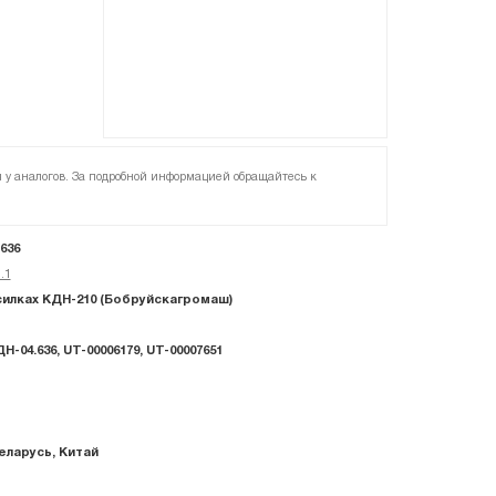
я у аналогов. За подробной информацией обращайтесь к
636
.1
илках КДН-210 (Бобруйскагромаш)
ДН-04.636, UT-00006179, UT-00007651
еларусь, Китай