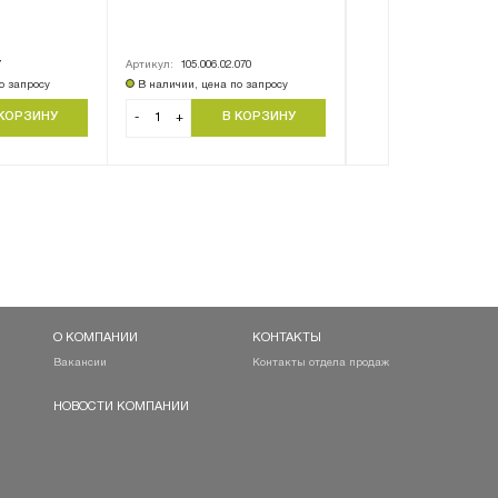
КРН-2,1А.28.605
7
Артикул:
105.006.02.070
Артикул:
КРН-2,1А.28.60
о запросу
В наличии, цена по запросу
В наличии, цена по за
-
+
-
+
О КОМПАНИИ
КОНТАКТЫ
Вакансии
Контакты отдела продаж
НОВОСТИ КОМПАНИИ