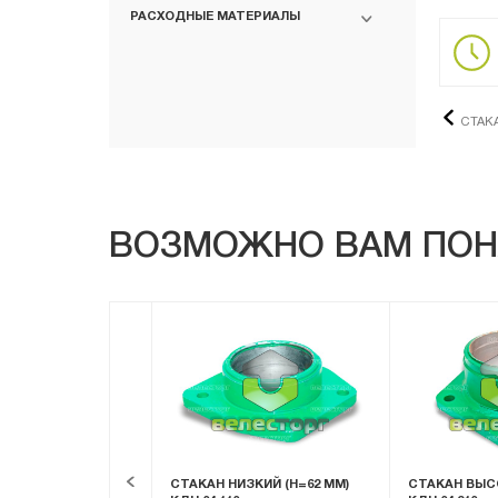
РАСХОДНЫЕ МАТЕРИАЛЫ
СТАКА
ВОЗМОЖНО ВАМ ПОН
2018 Г.В.) КДН
СТАКАН НИЗКИЙ (H=62 ММ)
СТАКАН ВЫСО