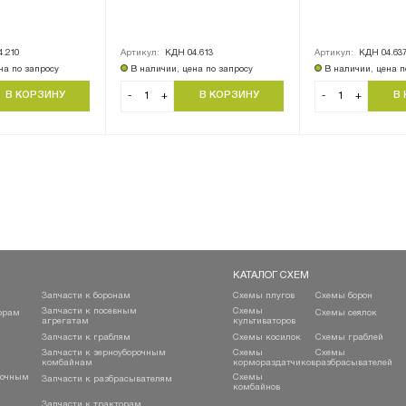
.210
Артикул:
КДН 04.613
Артикул:
КДН 04.63
на по запросу
В наличии, цена по запросу
В наличии, цена п
-
+
-
+
КАТАЛОГ СХЕМ
Запчасти к боронам
Схемы плугов
Схемы борон
Запчасти к посевным
Схемы
орам
Схемы сеялок
агрегатам
культиваторов
Запчасти к граблям
Схемы косилок
Схемы граблей
Запчасти к зерноуборочным
Схемы
Схемы
комбайнам
кормораздатчиков
разбрасывателей
рочным
Схемы
Запчасти к разбрасывателям
комбайнов
Запчасти к тракторам