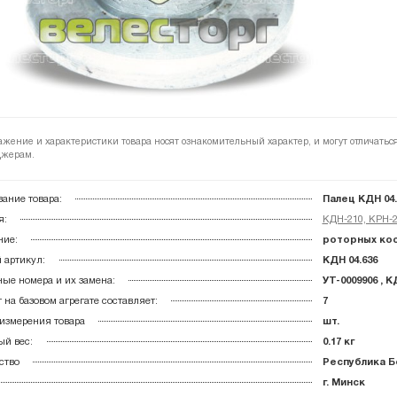
ажение и характеристики товара носят ознакомительный характер, и могут отличатьс
жерам.
ание товара:
Палец КДН 04.
я:
КДН-210, КРН-2
ние:
роторных кос
 артикул:
КДН 04.636
ые номера и их замена:
УТ-0009906 , К
 на базовом агрегате составляет:
7
измерения товара
шт.
й вес:
0.17 кг
ство
Республика Б
г. Минск