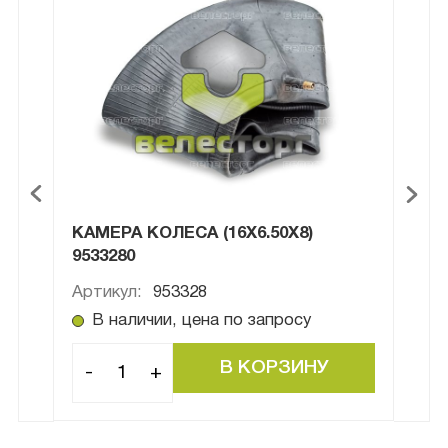
058
КАМЕРА КОЛЕСА (16Х6.50Х8)
ОСЬ
9533280
Артикул:
953328
Арти
В наличии, цена по запросу
В
-
+
-