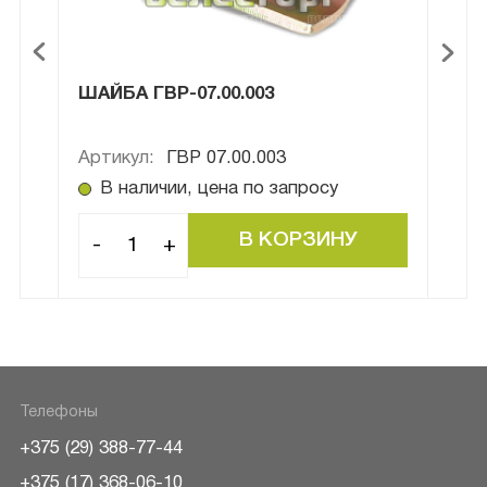
ШАЙБА ГВР-07.00.003
ШТА
Артикул:
ГВР 07.00.003
Арти
В наличии, цена по запросу
В
-
+
-
Телефоны
+375 (29) 388-77-44
+375 (17) 368-06-10