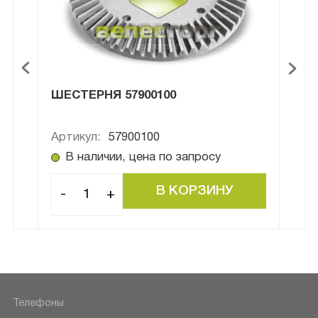
ШЕСТЕРНЯ 57900100
БЕГ
Артикул:
57900100
Арти
В наличии, цена по запросу
В
-
+
-
Телефоны