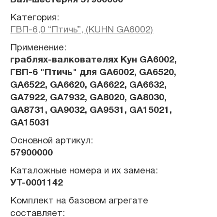
Категория:
ГВП-6,0 “Птичь”, (KUHN GA6002)
Применение:
граблях-валкователях Кун GA6002,
ГВП-6 "Птичь" для GA6002, GA6520,
GA6522, GA6620, GA6622, GA6632,
GA7922, GA7932, GA8020, GA8030,
GA8731, GA9032, GA9531, GA15021,
GA15031
Основной артикул:
57900000
Каталожные номера и их замена:
УТ-0001142
Комплект на базовом агрегате
составляет: