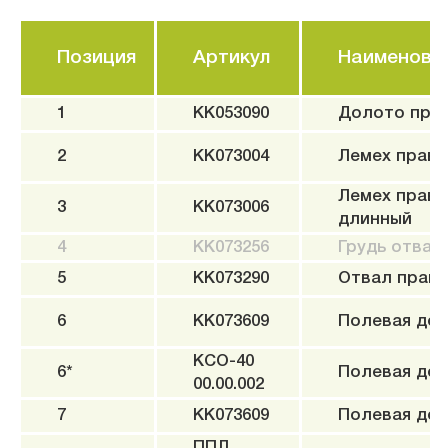
Позиция
Артикул
Наименова
1
KK053090
Долото пра
2
KK073004
Лемех прав
Лемех прав
3
KK073006
длинный
4
KK073256
Грудь отвал
5
KK073290
Отвал прав
6
KK073609
Полевая дос
КСО-40
6*
Полевая дос
00.00.002
7
KK073609
Полевая дос
ППЛ