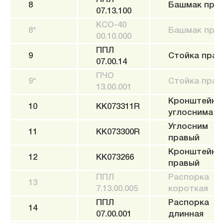
8
Башмак пра
07.13.100
КСО-40
8*
Башмак пра
00.10.000
ППЛ
9
Стойка прав
07.00.14
ПЧО
9*
Стойка прав
13.00.001
Кронштейн
10
KK073311R
углоснима
Углосним
11
KK073300R
правый
Кронштейн
12
KK073266
правый
ППЛ
Распорка
13
7.13.00.005
короткая
ППЛ
Распорка
14
07.00.001
длинная