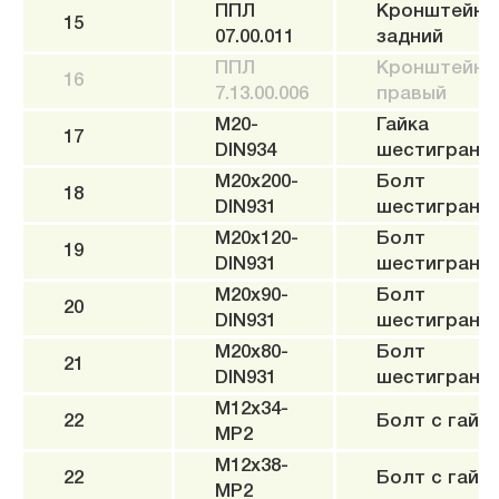
ППЛ
Кронштейн
15
07.00.011
задний
ППЛ
Кронштейн
16
7.13.00.006
правый
M20-
Гайка
17
DIN934
шестигранн
M20x200-
Болт
18
DIN931
шестигранн
M20x120-
Болт
19
DIN931
шестигранн
M20x90-
Болт
20
DIN931
шестигранн
M20x80-
Болт
21
DIN931
шестигранн
M12x34-
22
Болт c гайк
MP2
M12x38-
22
Болт c гайк
MP2