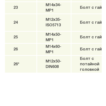
M14x34-
23
Болт c гайк
MP1
M12x35-
24
Болт c гайк
ISO5713
M14x50-
25
Болт c гайк
MP1
M14x60-
26
Болт c гайк
MP1
Болт с
M12x50-
26*
потайной
DIN608
головкой