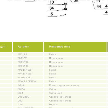
ция
Артикул
Наименование
М22х1,5
Гайка
6207 ZZ
Подшипник
6307 2RS
Подшипник
6307 2RS
Подшипник
М12 DIN985
Гайка
М14 DIN985
Гайка
М10 DIN985
Гайка
М30х1,5 DIN934
Гайка
142x4
Кольцо круглого сечения
30x2,5
Oring
90x4
Oring 90x4
D35 DIN471
Стопорное кольцо
D80
Стопорное кольцо
d12
Шайба