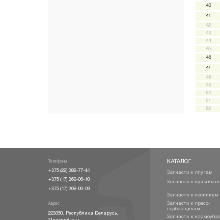
40
41
42
43
44
45
46
47
48
49
50
51
52
КАТАЛОГ
Телефоны
+375 (29) 388-77-44
Запчасти к плугам
+375 (17) 368-06-10
Запчасти к культиват
+375 (17) 368-06-09
Запчасти к косилкам
Запчасти к пресс-
Адрес
подборщикам
223050
,
Республика Беларусь
,
Запчасти к кормоубо