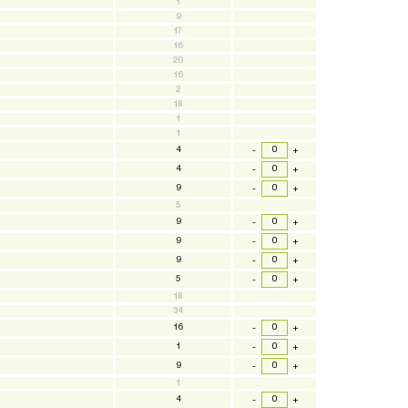
1
9
17
16
20
16
2
18
1
1
4
-
+
4
-
+
9
-
+
5
9
-
+
9
-
+
9
-
+
5
-
+
18
34
16
-
+
1
-
+
9
-
+
1
4
-
+