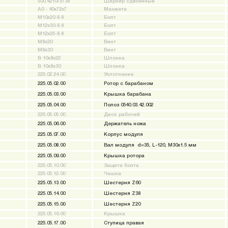
500.421075738
Шарнир сдвоенный
A0 - 40x72x7
Манжета
M10x20-8.8
Болт
M12x30-8.8
Болт
M12x25-8.8
Болт
M8x20
Винт
M8x30
Винт
B 10x8x22
Шпонка
B 10x8x30
Шпонка
225.02.24.00
Уплотнение
225.05.02.00
Ротор с барабаном
225.05.03.00
Крышка барабана
225.05.04.00
Полоз 0540.03.42.002
225.05.05.00
Диск рабочий
225.05.06.00
Держатель ножа
225.05.07.00
Корпус модуля
225.05.08.00
Вал модуля d=35, L-120, М30х1.5 мм
225.05.09.00
Крышка ротора
225.05.10.00
Защита болта
225.05.12.00
Чашка
225.05.13.00
Шестерня Z60
225.05.14.00
Шестерня Z38
225.05.15.00
Шестерня Z20
225.05.16.00
Крышка
225.05.17.00
Ступица правая