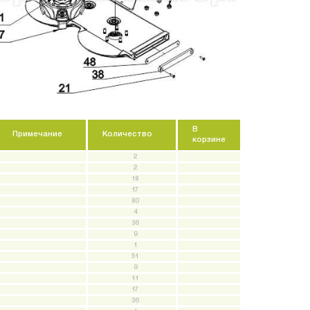
В
Примечание
Количество
корзине
2
2
18
17
80
4
36
9
1
51
9
11
17
36