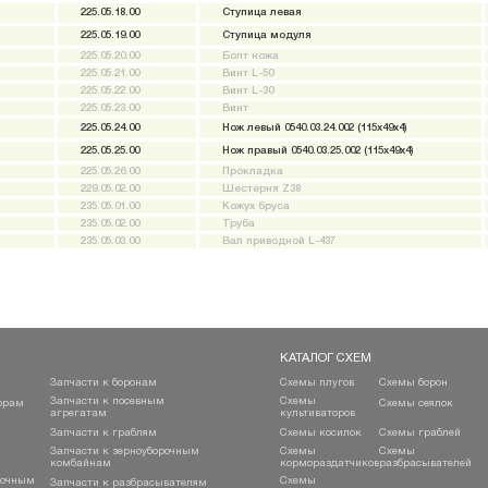
225.05.18.00
Ступица левая
225.05.19.00
Ступица модуля
225.05.20.00
Болт ножа
225.05.21.00
Винт L-50
225.05.22.00
Винт L-30
225.05.23.00
Винт
225.05.24.00
Нож левый 0540.03.24.002 (115x49x4)
225.05.25.00
Нож правый 0540.03.25.002 (115x49x4)
225.05.26.00
Прокладка
229.05.02.00
Шестерня Z38
235.05.01.00
Кожух бруса
235.05.02.00
Труба
235.05.03.00
Вал приводной L-437
КАТАЛОГ СХЕМ
Запчасти к боронам
Схемы плугов
Схемы борон
Запчасти к посевным
Схемы
орам
Схемы сеялок
агрегатам
культиваторов
Запчасти к граблям
Схемы косилок
Схемы граблей
Запчасти к зерноуборочным
Схемы
Схемы
комбайнам
кормораздатчиков
разбрасывателей
рочным
Схемы
Запчасти к разбрасывателям