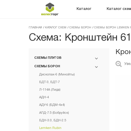
Каталог
Каталог схе
ГЛАВНАЯ
/
КАТАЛОГ СХЕМ
/
СХЕМЫ БОРОН
/
СХЕМЫ БОРОН LEMKEN 
Схема: Кронштейн 6
Кро
СХЕМЫ ПЛУГОВ
Уве
СХЕМЫ БОРОН
Дископак-6 (Минойты)
БДТ-3, БДТ-7
Л-114А (Лида)
АДН-4
АДУ-6 (БДМ-4х4)
АПД-7.5 (Бобруйск)
БДН-3.0, БДН-2.5
Lemken Rubin