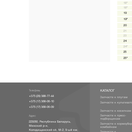
18*
18*
19
19*
20
21
23
24
24*
25
25*
КАТАЛОГ
Телефоны
+375 (29) 388-77-44
Запчасти к плугам
+375 (17) 368-06-10
Запчасти к культиват
+375 (17) 368-06-09
Запчасти к косилкам
Запчасти к пресс-
Адрес
подборщикам
223050
,
Республика Беларусь
,
Запчасти к кормоубо
Минский р-н
,
комбайнам
Колодищанский с/с, М-2, 9-ый км,
Запчасти к