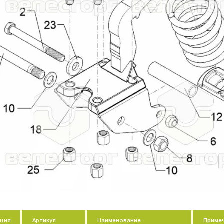
-
+
-
-
+
+
-
+
-
-
+
-
+
ция
Артикул
Наименование
Приме