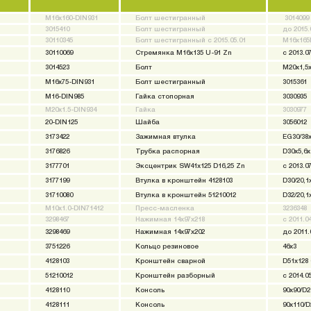
M16x160-DIN931
Болт шестигранный
3014099
3015410
Болт шестигранный
до 2015.
30110345
Болт шестигранный с 2015.05.01
M16x165l
30110069
Стремянка M16x135 U-91 Zn
с 2013.07
3014523
Болт
M20x1,5x
M16x75-DIN931
Болт шестигранный
3015361
M16-DIN985
Гайка стопорная
3030935
M20x1.5-DIN934
Гайка
3030977
20-DIN125
Шайба
3056012
3173422
Зажимная втулка
EG30/38
3176826
Трубка распорная
D30x5,6x
3177701
Эксцентрик SW41x125 D16,25 Zn
с 2013.07
3177199
Втулка в кронштейн 4128103
D30/20,1
31710080
Втулка в кронштейн 51210012
D32/20,1
M10x1.0-DIN71412
Пресс-масленка
3236348
3298467
Нажимная 14x97x218
с 2011.04
3298469
Нажимная 14x97x202
до 2011.
3751226
Кольцо резиновое
46x3
4128103
Кронштейн сварной
D51x128 
51210012
Кронштейн разборный
с 2014.05
4128110
Консоль
90x90/D2
4128111
Консоль
90x110/D