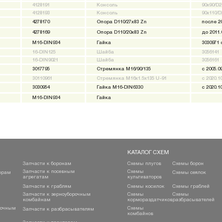
4128191
Консоль
90x90/D2
4128193
Консоль
90x110/D
4278170
Опора D110/27x83 Zn
после 20
4278169
Опора D110/20x83 Zn
до 2011.
M16-DIN934
Гайка
3030971 
16-DIN125
Шайба
3056141
16-DIN9021
Шайба
3056161
3017795
Стремянка M16/90/135
с 2005.09
30110961
Стремянка M16x1.5x135 U-91
с 2020.10
3030954
Гайка M16-DIN6330
с 2020.10
M16-DIN934
Гайка
КАТАЛОГ СХЕМ
Запчасти к боронам
Схемы плугов
Схемы борон
Запчасти к посевным
Схемы
орам
Схемы сеялок
агрегатам
культиваторов
Запчасти к граблям
Схемы косилок
Схемы граблей
Запчасти к зерноуборочным
Схемы
Схемы
комбайнам
кормораздатчиков
разбрасывателей
рочным
Схемы
Запчасти к разбрасывателям
комбайнов