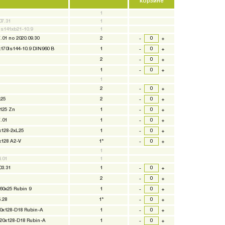
корзине
1
07.31
1
s141xb21-10.9
1
.01 по 2020.09.30
2
-
+
170ls144-10.9 DIN960 B
1
-
+
2
-
+
1
-
+
1
2
-
+
x25
2
-
+
125 Zn
1
-
+
.01
1
-
+
x128-2xL25
1
-
+
x128 A2-V
1*
-
+
1
.01
1
03.31
1
-
+
2
-
+
60x25 Rubin 9
1
-
+
.28
1*
-
+
0x128-D18 Rubin-A
1
-
+
20x128-D18 Rubin-A
1
-
+