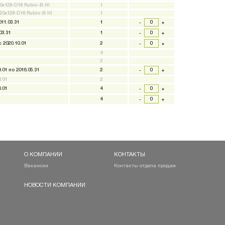
0x128-D18 Rubin-B HI
1
20x128-D18 Rubin-B HI
1
11.03.31
1
-
+
03.31
1
-
+
с 2020.10.01
2
-
+
4
2
.01 по 2016.05.31
2
-
+
.01
2
.01
4
-
+
4
-
+
О КОМПАНИИ
КОНТАКТЫ
Вакансии
Контакты отдела продаж
НОВОСТИ КОМПАНИИ