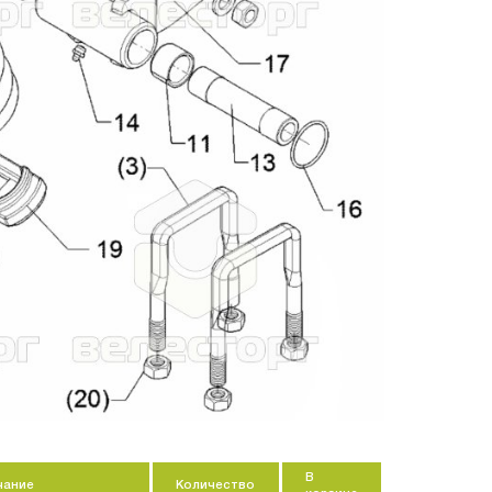
-
+
+
-
+
-
+
-
+
-
+
-
+
-
+
-
+
+
-
+
В
чание
Количество