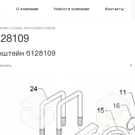
м
О компании
Новости компании
Контакты
RUBIN
/
СХЕМА: КРОНШТЕЙН 6128109
128109
нштейн 6128109
личить
-
+
-
-